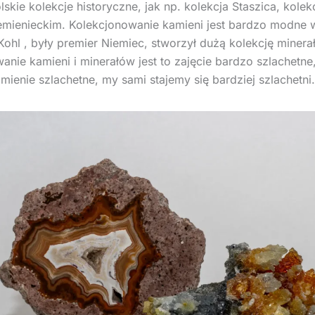
skie kolekcje historyczne, jak np. kolekcja Staszica, kolek
mienieckim. Kolekcjonowanie kamieni jest bardzo modne w
Kohl , były premier Niemiec, stworzył dużą kolekcję minera
anie kamieni i minerałów jest to zajęcie bardzo szlachetne
amienie szlachetne, my sami stajemy się bardziej szlachetni.