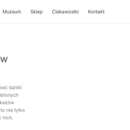
Muzeum
Sklep
Ciekawostki
Kontakt
ów
ać tajniki
lubionych
okazów
to nie tylko
 nich.