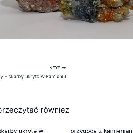
NEXT
y – skarby ukryte w kamieniu
przeczytać również
skarby ukryte w
przygoda z kamieniami