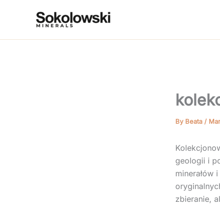
Skip
to
content
kolek
By
Beata
/
Mar
Kolekcjonow
geologii i 
minerałów 
oryginalnyc
zbieranie, 