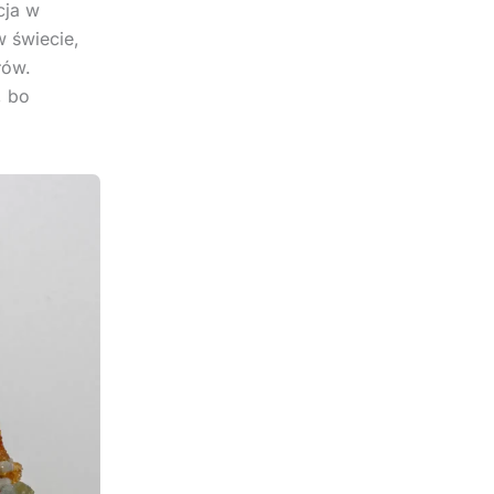
cja w
 świecie,
łów.
, bo