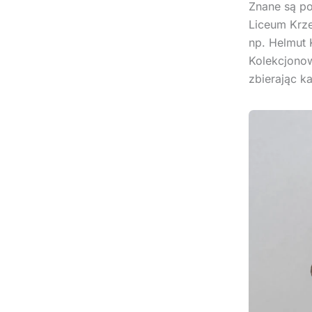
Znane są pol
Liceum Krze
np. Helmut 
Kolekcjonow
zbierając k