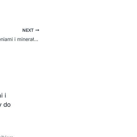
NEXT
przygoda z kamieniami i minerałami – od hobby do zawodu
 i
y do