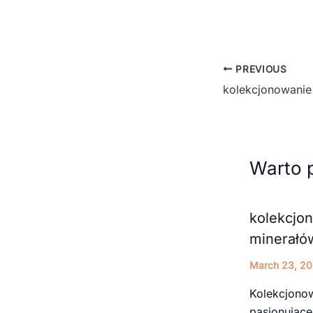
PREVIOUS
Warto 
kolekcjon
minerałó
March 23, 2
Kolekcjonow
pasjonujące