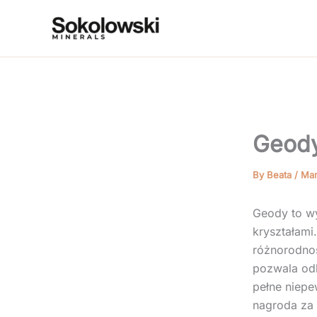
Skip
to
content
Geody
By
Beata
/
Mar
Geody to wy
kryształami
różnorodnoś
pozwala odk
pełne niepe
nagroda za 