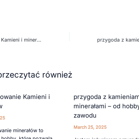
kolekcjonowanie Kamieni i minerałów
przeczytać również
owanie Kamieni i
przygoda z kamieniami
w
minerałami – od hobb
zawodu
025
March 25, 2025
anie minerałów to
 hobby, które pozwala