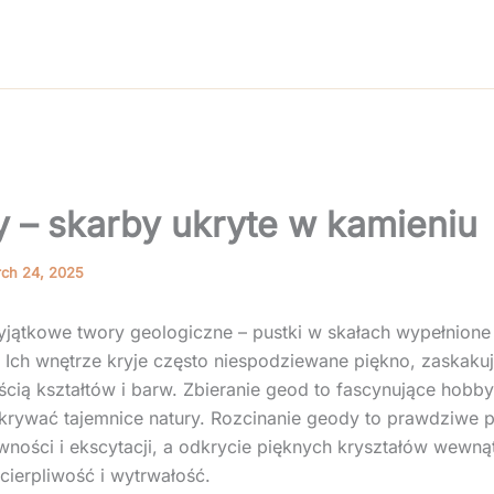
 – skarby ukryte w kamieniu
ch 24, 2025
jątkowe twory geologiczne – pustki w skałach wypełnione
. Ich wnętrze kryje często niespodziewane piękno, zaskaku
cią kształtów i barw. Zbieranie geod to fascynujące hobby
rywać tajemnice natury. Rozcinanie geody to prawdziwe p
wności i ekscytacji, a odkrycie pięknych kryształów wewnąt
cierpliwość i wytrwałość.